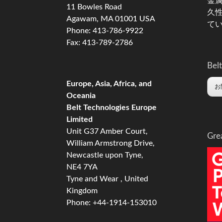
金
11 Bowles Road
久
Agawam, MA 01001 USA
て
Phone: 413-786-9922
Fax: 413-789-2786
Belt
Europe, Asia, Africa, and
お
Oceania
Belt Technologies Europe
Limited
Unit G37 Amber Court,
Gre
William Armstrong Drive,
Newcastle upon Tyne,
NE4 7YA
Tyne and Wear , United
Kingdom
Phone: +44-1914-153010