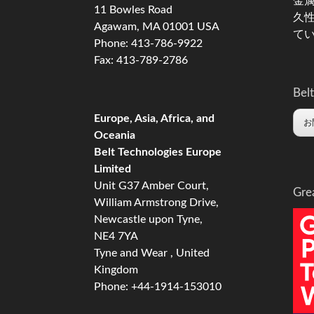
金
11 Bowles Road
久
Agawam, MA 01001 USA
て
Phone: 413-786-9922
Fax: 413-789-2786
Belt
Europe, Asia, Africa, and
お
Oceania
Belt Technologies Europe
Limited
Unit G37 Amber Court,
Gre
William Armstrong Drive,
Newcastle upon Tyne,
NE4 7YA
Tyne and Wear , United
Kingdom
Phone: +44-1914-153010