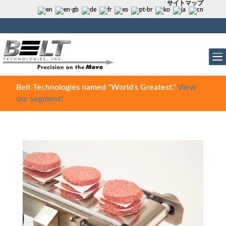
サイトマップ
Belt Technologies named "World's Greatest."
View
our segment!