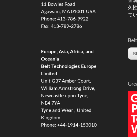
金
11 Bowles Road
久
Agawam, MA 01001 USA
て
Phone: 413-786-9922
Fax: 413-789-2786
Belt
Europe, Asia, Africa, and
お
Oceania
Belt Technologies Europe
Limited
Unit G37 Amber Court,
Gre
William Armstrong Drive,
Newcastle upon Tyne,
NE4 7YA
Tyne and Wear , United
Kingdom
Phone: +44-1914-153010