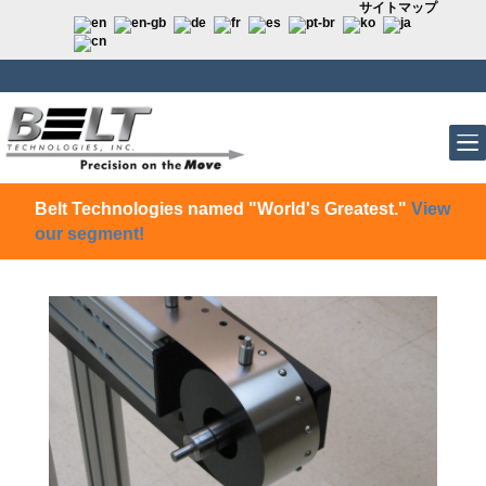
サイトマップ
Belt Technologies named "World's Greatest."
View
our segment!