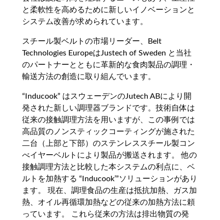
と柔軟性を高めるために新しいイノベーションと
システム改善が求められています。
スチール製ベルトの市場リーダー、Belt
Technologies EuropeはJustech of Sweden と当社
のパートナーとともに革新的な食肉製品の調理・
輸送方法の創造に取り組んでいます。
“Inducook” はスウェーデンのJutech ABにより開
発された新しい調理器ブランドです。技術自体は
従来の接触調理方法を用いますが、この事例では
高品質のノンスティックコーティングが施された
二台（上部と下部）のステンレススチール製コン
べイヤーベルトにより製品が搬送されます。 他の
接触調理方法と比較した本システムの利点に、ベ
ルトを加熱する “Inducook’”ソリューションがあり
ます。 現在、調理食品の生産は抵抗加熱、ガス加
熱、オイル再循環加熱などの従来の加熱方法に頼
っています。 これら従来の方法は排出物質の発