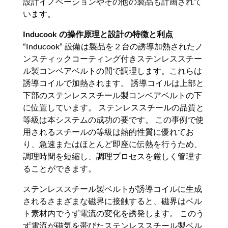
設計イノベーションやその他の製品も計画されて
います。
Inducook の操作原理と設計の特徴と利点
“Inducook” 設備は製品を２台の誘導加熱されたノ
ンスティックコーティング付きステンレススチー
ル製コンベアベルトの間で調理します。これらは
誘導コイルで加熱されます。 誘導コイルは上部と
下部のステンレススチール製コンベアベルトの下
に位置しています。 ステンレススチールの品質と
等級は本システムの成功の要です。 この事例で使
用されるスチールの等級は熱的性質に優れてお
り、急速またはほとんど即座に伝熱を行うため、
調理時間を短縮し、調理プロセスを厳しく管理す
ることができます。
ステンレススチール製ベルトが誘導コイルに生成
されるさまざまな磁界に接触すると、磁界はベル
ト素材内でうず電流の変化を誘発します。 このう
ず電流が磁気を帯びたステンレススチール製ベル