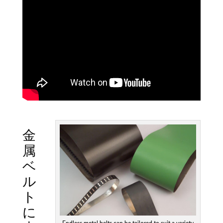
金
属
ベ
ル
ト
に