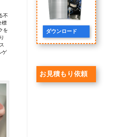
る不
全標
クを
ダウンロード
り
ス
ルゲ
お見積もり依頼