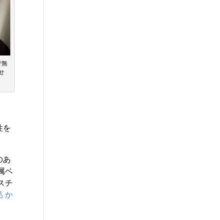
で無
せ
。
性を
のあ
属ベ
スチ
 か