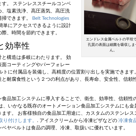
す。 ステンレススチールコンベ
め、塩素洗浄、高圧蒸気、高圧洗
清掃できます。
Belt Technologies
簡単にアクセスできるように設計
の際、時間を節約できます。
エンドレス金属ベルトの平坦
と効率性
孔質の表面は細菌を吸収しま
ん。
と構造は多岐にわたります。 効
表面コーティングやパーフォレー
ベルトに付属品を装備し、高精度の位置割り出しを実施できます
性と耐腐食性という２つの利点があり、長寿命、安全性、信頼
ン食品加工システムに導入することで、衛生、効率性、信頼性
者は、いかなる既存のオートメーション食品加工システムにも金
きます。 お客様独自の食品加工用途に、カスタムのステンレス
取り付けします。
. アイスクリームから冷凍ピザなどの
冷凍食品
ンベヤベルトは食品の調理、冷凍、取扱いに優れています。