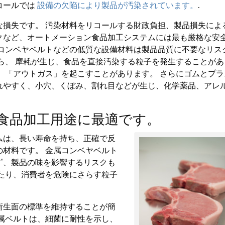
コールでは
設備の欠陥により製品が汚染されています。
.
な損失です。 汚染材料をリコールする財政負担、製品損失によ
クなど、オートメーション食品加工システムには最も厳格な安
ムコンベヤベルトなどの低質な設備材料は製品品質に不要なリス
ら、 摩耗が生じ、食品を直接汚染する粒子を発生することがあ
、「アウトガス」を起こすことがあります。 さらにゴムとプラ
れやすく、小穴、くぼみ、割れ目などが生じ、化学薬品、アレ
食品加工用途に最適です。
ムは、長い寿命を持ち、正確で反
材料です。 金属コンベヤベルト
ず、製品の味を影響するリスクも
たり、消費者を危険にさらす粒子
衛生面の標準を維持することが簡
属ベルトは、細菌に耐性を示し、