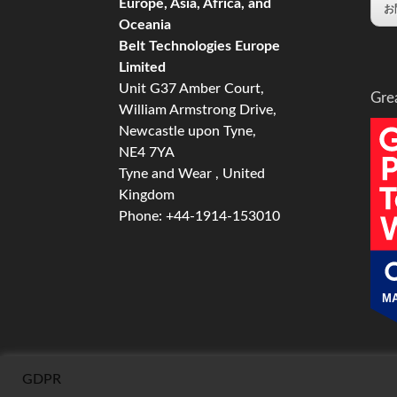
Europe, Asia, Africa, and
お
Oceania
Belt Technologies Europe
Limited
Unit G37 Amber Court,
Gre
William Armstrong Drive,
Newcastle upon Tyne,
NE4 7YA
Tyne and Wear , United
Kingdom
Phone: +44-1914-153010
MA
GDPR